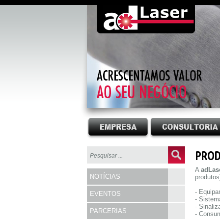
PROD
A
adLas
NOTÍCIAS
produtos
- Equipa
EVENTOS
- Sistem
- Sinali
PARCERIAS
- Consu