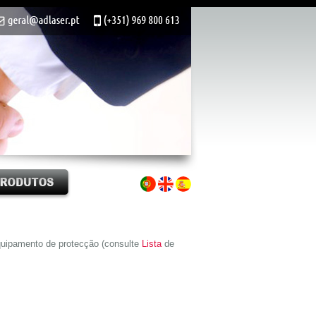
quipamento de protecção (consulte
Lista
de